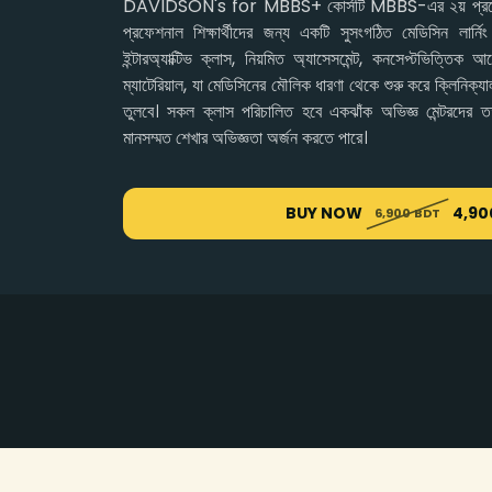
DAVIDSON's for MBBS+ কোর্সটি MBBS-এর ২য় প্রফেশন
প্রফেশনাল শিক্ষার্থীদের জন্য একটি সুসংগঠিত মেডিসিন লার্নি
ইন্টারঅ্যাক্টিভ ক্লাস, নিয়মিত অ্যাসেসমেন্ট, কনসেপ্টভিত্তিক
ম্যাটেরিয়াল, যা মেডিসিনের মৌলিক ধারণা থেকে শুরু করে ক্লিনিক্য
তুলবে। সকল ক্লাস পরিচালিত হবে একঝাঁক অভিজ্ঞ মেন্টরদের তত্ত্ব
মানসম্মত শেখার অভিজ্ঞতা অর্জন করতে পারে।
BUY NOW
4,90
6,900 BDT