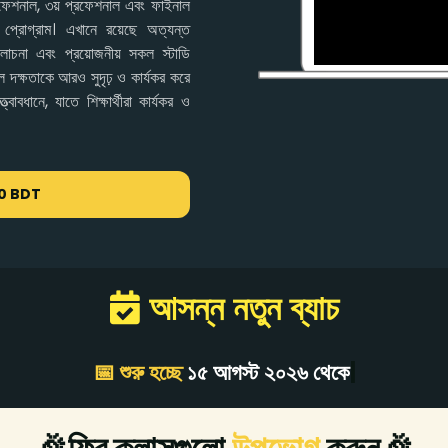
াল, ৩য় প্রফেশনাল এবং ফাইনাল
ং প্রোগ্রাম। এখানে রয়েছে অত্যন্ত
 আলোচনা এবং প্রয়োজনীয় সকল স্টাডি
াল দক্ষতাকে আরও সুদৃঢ় ও কার্যকর করে
াবধানে, যাতে শিক্ষার্থীরা কার্যকর ও
0 BDT
আসন্ন নতুন ব্যাচ
📅 শুরু হচ্ছে
১৫ আগস্ট
২০২৬
থেকে
|