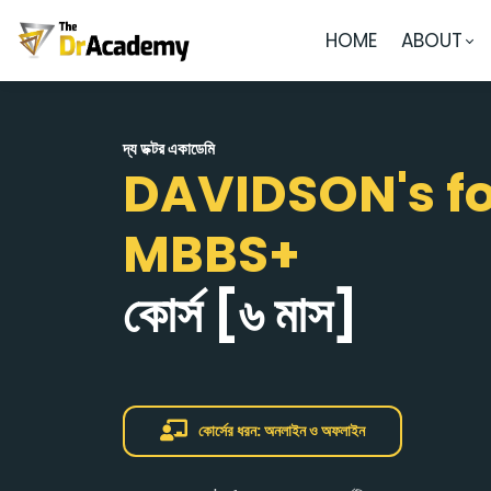
HOME
ABOUT
দ্য ডক্টর একাডেমি
DAVIDSON's fo
MBBS+
কোর্স
[৬ মাস]
কোর্সের ধরন: অনলাইন ও অফলাইন