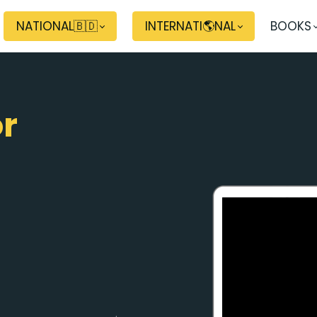
NATIONAL🇧🇩
INTERNATI🌎NAL
BOOKS
r